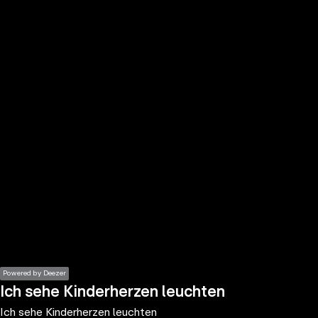
the
h page
 main
nt
the
ibility
ment
Powered by Deezer
Ich sehe Kinderherzen leuchten
Ich sehe Kinderherzen leuchten