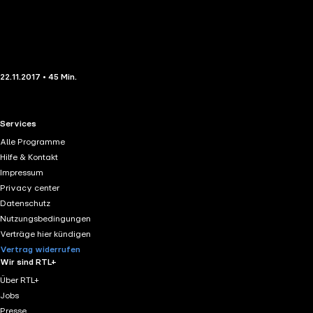
22.11.2017 • 45 Min.
RTL+ useful links.
Services
Alle Programme
Hilfe & Kontakt
Impressum
Privacy center
Datenschutz
Nutzungsbedingungen
Verträge hier kündigen
Vertrag widerrufen
Wir sind RTL+
Über RTL+
Jobs
Presse