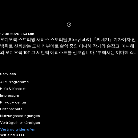
Abonnieren
Mehr
12.08.2020 • 53 Min.
Details
오디오북 스트리밍 서비스 스토리텔(Storytel)이 『씨네21』기자이자 전
방위로 신뢰받는 도서 리뷰어로 활약 중인 이다혜 작가와 손잡고 '이다혜
의 오디오북 101' 그 세번째 에피소드를 선보입니다. 1부에서는 이다혜 작
가의 오디오북 경험과 오디오북 활용 전반에 대한 팁과, 박완서 작가의 인
기 오디오북들을 포함한 '입문자용' 오디오북 카탈로그가 소개되었죠. 2부
에서는 여름 하늘을 배경으로 듣기에 어울리는, 소위 장르소설 오디오북
RTL+ useful links.
Services
들이 소개되었고요. 3부에서는 스토리텔만의 인기 한국작가 소설선이 소
Alle Programme
개됩니다. 문목하 '돌이킬 수 있는', 정혁용 '침입자들', 문은강 '춤추는 고복
Hilfe & Kontakt
희와 원더랜드'를 지나 윤이형 '붕대 감기'까지. 오직 스토리텔에서만 오디
Impressum
오북으로 만나보실 수 있는, 자랑스럽고 사랑스러운 지금 한국의 이야기
Privacy center
들입니다. 종이책으로도 듬뿍 사랑받았지만 오디오북으로 들으면 색다른
Datenschutz
마력(?)을 드러내는 이야기들에 대한 이야기 속으로 지금 들어오세요. 저
Nutzungsbedingungen
자 및 낭독자 : 이다혜 현역 기자이자, '어른이 되어 더 큰 혼란이 시작되었
Verträge hier kündigen
다', '아무튼, 스릴러', '처음부터 잘 쓰는 사람은 없습니다', '교토의 밤 산책
Vertrag widerrufen
자' 등 다양한 에세이들을 발간한 인기 작가. 팟캐스트, 북토크 등을 통해
Wir sind RTL+
활발한 도서 소개 활동을 병행해 왔다. 여자들의 일과 네트워킹에 관해 쓴