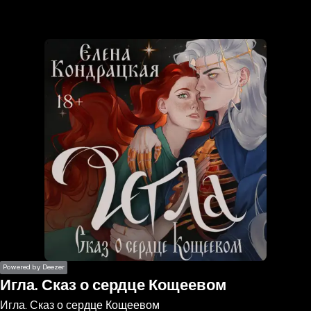
the
h page
 main
nt
the
ibility
ment
Powered by Deezer
Игла. Сказ о сердце Кощеевом
Игла. Сказ о сердце Кощеевом