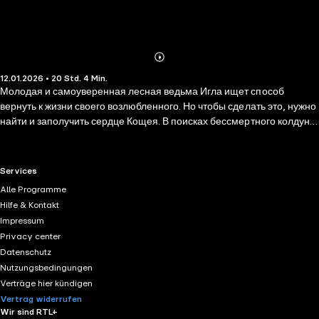
Abonnieren
Mehr
12.01.2026 • 20 Std. 4 Min.
Details
Молодая и самоуверенная лесная ведьма Игла ищет способ
вернуть к жизни своего возлюбленного. Но чтобы сделать это, нужно
найти и заполучить сердце Кощея. В поисках бессмертного колдуна,
Игла освобождает из темницы юношу и просит его о помощи, не
подозревая, кто он на самом деле.
RTL+ useful links.
Services
Alle Programme
Hilfe & Kontakt
Impressum
Privacy center
Datenschutz
Nutzungsbedingungen
Verträge hier kündigen
Vertrag widerrufen
Wir sind RTL+