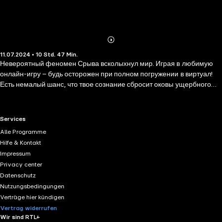
Abonnieren
Mehr
11.07.2024 • 10 Std. 47 Min.
Details
Невероятный феномен Срыва всколыхнул мир. Играя в любимую
онлайн-игру – будь осторожен при полном погружении в виртуал!
Есть немалый шанс, что твое сознание сбросит оковы ущербного
тела и навсегда останется в иной реальности. Горе тому, кто завис в
"Тетрисе"! Не позавидуешь и тем, кто сотни раз в день вынужден
гореть в броне танковых симуляторов... Но можно ли назвать
RTL+ useful links.
Services
счастливчиком того, кто сознательно воспользовался феноменом
Alle Programme
срыва и добровольно погрузился в бескрайний мир меча и магии?
Hilfe & Kontakt
Судьба не предоставила Глебу времени на размышления.
Impressum
Смертный приговор врачей перевернул последнюю страницу
Privacy center
жизненного календаря. Как поступить – тихо угасать, вычеркивая
Datenschutz
оставшиеся дни один за другим, или рискнуть, решившись на Срыв?
Nutzungsbedingungen
Ставки сделаны – жизнь на зеро. Выбор Глеба – играть, чтобы жить!
Verträge hier kündigen
Vertrag widerrufen
Wir sind RTL+