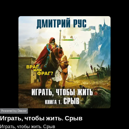
the
h page
 main
nt
the
ibility
ment
Powered by Deezer
Играть, чтобы жить. Срыв
Играть, чтобы жить. Срыв