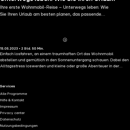
Ihre erste Wohnmobil-Reise – Unterwegs leben: Wie
am besten planen, das passende
Sie Ihren Urlaub am besten planen, das passende
Camping Zubehör finden und die s
Camping Zubehör finden und die s
Abonnieren
Mehr
15.05.2023 • 2 Std. 50 Min.
Details
Einfach losfahren, an einem traumhaften Ort das Wohnmobil
abstellen und gemütlich in den Sonnenuntergang schauen. Dabei den
Alltagsstress loswerden und kleine oder große Abenteuer in der
Natur erleben. So könnte schon bald Ihre nächste Campingreise
aussehen! Der Komplett-Guide Das erste Wohnmobil Abenteuer
wurde von erfahrenen Wohnmobil-Campern geschrieben. Für
RTL+ useful links.
Services
Menschen geschrieben, die endlich den Wunsch vom Wohnmobil-
Alle Programme
Abenteuer umsetzen wollen, aber sich noch nicht den Ruck gegeben
Hilfe & Kontakt
haben. Dieses Buch zeigt Ihnen als Anfänger die nötigen Schritte, um
Impressum
endlich mit Ihrem Haus auf Rädern loszuziehen und Ihren Traum zu
Privacy center
verwirklichen! Nach der Lektüre dieses Buches werden Sie routiniert
Datenschutz
ans Meer, Seen oder Berge fahren und alsbald Ihre Freunde & Familie
Nutzungsbedingungen
für das Abenteuer Wohnmobil begeistern! Das erste Wohnmobil