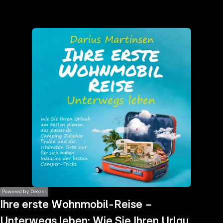
the
h page
 main
nt
the
ibility
ment
Powered by Deezer
Ihre erste Wohnmobil-Reise –
Unterwegs leben: Wie Sie Ihren Urlaub