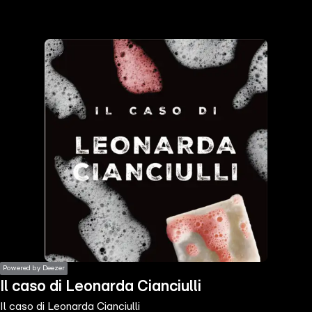
the
h page
 main
nt
the
ibility
ment
Powered by Deezer
Il caso di Leonarda Cianciulli
Il caso di Leonarda Cianciulli