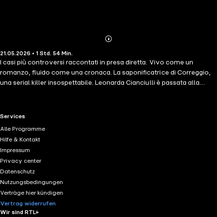
Abonnieren
Mehr
21.05.2026 • 1 Std. 54 Min.
Details
I casi più controversi raccontati in presa diretta. Vivo come un
romanzo, fluido come una cronaca. La saponificatrice di Correggio,
una serial killer insospettabile. Leonarda Cianciulli è passata alla
storia come 'la saponificatrice di Correggio'. Il motivo? Tra il 1939 e il
1940 uccise tre donne sole, senza prossimi congiunti e con
consistenti risparmi in denaro, da lei poi sciolte nella soda caustica,
RTL+ useful links.
Services
come avviene nel processo per la produzione del sapone. Una donna
Alle Programme
che nessuno credeva capace di compiere azioni tanto macabre.
Hilfe & Kontakt
Impressum
Privacy center
Datenschutz
Nutzungsbedingungen
Verträge hier kündigen
Vertrag widerrufen
Wir sind RTL+