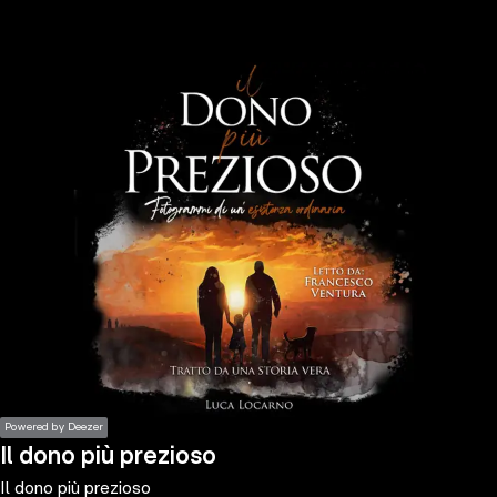
the
h page
 main
nt
the
ibility
ment
Powered by Deezer
Il dono più prezioso
Il dono più prezioso