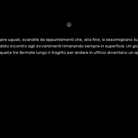
Abonnieren
Mehr
Details
pre uguali, scandite da appuntamenti che, alla fine, si assomigliano tutt
dato incontro agli avvenimenti rimanendo sempre in superficie. Un gi
, quelle tre fermate lungo il tragitto per andare in ufficio diventano 
in un'altra città. E Giacomo? Per la prima volta nella vita decide di no
o Andreozzi