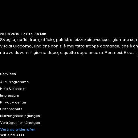
28.08.2019 • 7 Std. 54 Min.
Sveglia, caffè, tram, ufficio, palestra, pizza-cine-sesso... giornate sem
vita di Giacomo, uno che non si è mai fatto troppe domande, che è an
ritrova davanti il giorno dopo, e quello dopo ancora. Per mesi. E così
"l'appuntamento". Ma la sconosciuta ha un destino che la porta lontano, 
ridicolo, e parte all'inseguimento di un sogno. contributori LE Rugger
RTL+ useful links.
Services
Alle Programme
Hilfe & Kontakt
Impressum
Privacy center
Datenschutz
Nutzungsbedingungen
Verträge hier kündigen
Vertrag widerrufen
Wir sind RTL+