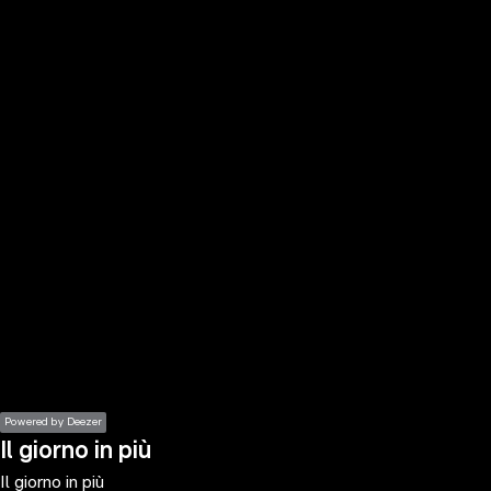
the
h page
 main
nt
the
ibility
ment
Powered by Deezer
Il giorno in più
Il giorno in più