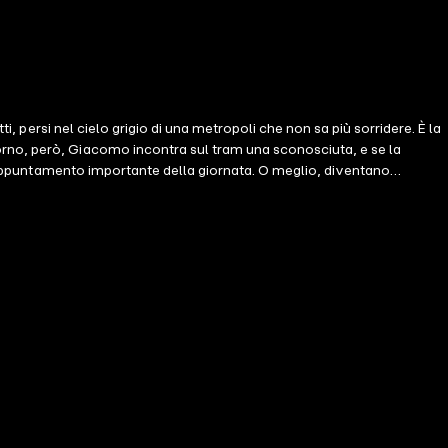
i, persi nel cielo grigio di una metropoli che non sa più sorridere. È la
orno, però, Giacomo incontra sul tram una sconosciuta, e se la
un appuntamento importante della giornata. O meglio, diventano
n rimanere in superficie, di prendersi anche il rischio di diventare