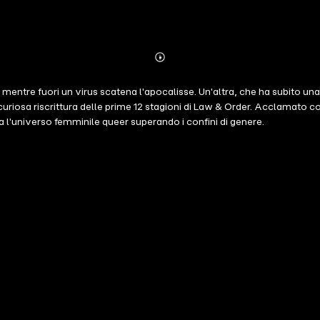
Abonnieren
Mehr
Details
ntre fuori un virus scatena l'apocalisse. Un'altra, che ha subito una vi
riosa riscrittura delle prime 12 stagioni di Law & Order. Acclamato come
ra l'universo femminile queer superando i confini di genere.