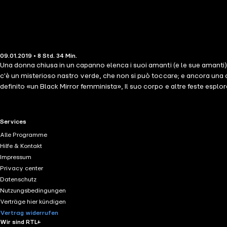
09.01.2019 • 8 Std. 34 Min.
Una donna chiusa in un capanno elenca i suoi amanti (e le sue amanti) me
c'è un misterioso nastro verde, che non si può toccare; e ancora una cu
definito «un Black Mirror femminista», Il suo corpo e altre feste esplo
RTL+ useful links.
Services
Alle Programme
Hilfe & Kontakt
Impressum
Privacy center
Datenschutz
Nutzungsbedingungen
Verträge hier kündigen
Vertrag widerrufen
Wir sind RTL+