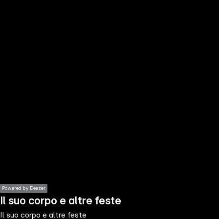
the
h page
 main
nt
the
ibility
ment
Powered by Deezer
Il suo corpo e altre feste
Il suo corpo e altre feste