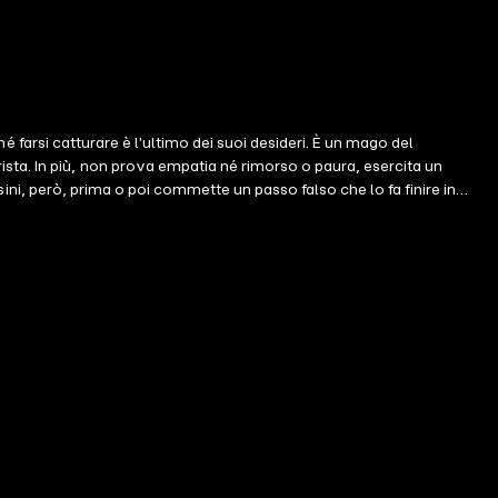
hé farsi catturare è l'ultimo dei suoi desideri. È un mago del
sta. In più, non prova empatia né rimorso o paura, esercita un
ssini, però, prima o poi commette un passo falso che lo fa finire in
olosa, tesa da qualcuno che in lui ha scorto la più letale delle
re a pezzi. Poi arriva l'occasione giusta, quella per riconquistare
iconosciuto del noir europeo, Massimo Carlotto ci ha abituato a
 macchina narrativa che non offre certezze se non quella