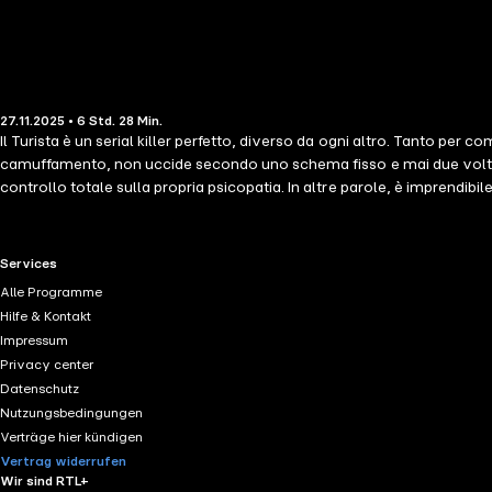
27.11.2025 • 6 Std. 28 Min.
Il Turista è un serial killer perfetto, diverso da ogni altro. Tanto per c
camuffamento, non uccide secondo uno schema fisso e mai due volte ne
controllo totale sulla propria psicopatia. In altre parole, è imprendibile
gabbia. Succede a Venezia – il territorio di caccia ideale per qualunqu
opportunità. Anche Pietro Sambo ha fatto un errore, uno solo ma pagato
onore e dignità. Ma per prendere il Turista dovrà violare di nuovo le 
RTL+ useful links.
Services
spingere i confini dei generi dove nessuno è mai arrivato. Per scriver
Alle Programme
dell'adrenalina che mette in circolo. contributori LE Diego Ribon
Hilfe & Kontakt
Impressum
Privacy center
Datenschutz
Nutzungsbedingungen
Verträge hier kündigen
Vertrag widerrufen
Wir sind RTL+