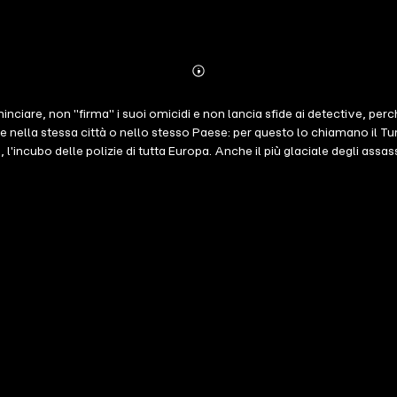
Abonnieren
Mehr
Details
ominciare, non "firma" i suoi omicidi e non lancia sfide ai detective, perc
lla stessa città o nello stesso Paese: per questo lo chiamano il Turi
, l'incubo delle polizie di tutta Europa. Anche il più glaciale degli assa
e assassino – e la gabbia non è un carcere: è una trappola ben più peric
 carissimo. Adesso, ex capo della Omicidi, vive ai margini, con il cuo
regole, tutte, rischiando molto più della propria reputazione.Maestro r
e il suo primo thriller ha fatto saltare ogni paradigma, costruendo una