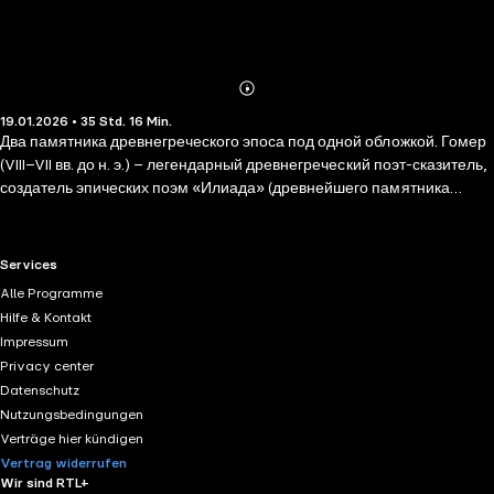
Abonnieren
Mehr
19.01.2026 • 35 Std. 16 Min.
Details
Два памятника древнегреческого эпоса под одной обложкой. Гомер
(VIII–VII вв. до н. э.) – легендарный древнегреческий поэт-сказитель,
создатель эпических поэм «Илиада» (древнейшего памятника
европейской литературы) и «Одиссея». Спустя более чем 2 с
половиной тысячелетия эти литературные произведения все еще
продолжают оказывать сильнейшее влияние на мировую культуру.
RTL+ useful links.
Services
Alle Programme
Hilfe & Kontakt
Impressum
Privacy center
Datenschutz
Nutzungsbedingungen
Verträge hier kündigen
Vertrag widerrufen
Wir sind RTL+