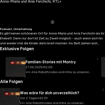
Anna-Maria und Anis Ferchichi, RTL+
Abspielen
Mehr
Podcast, Unterhaltung
Details
Es gibt keinen schöneren Ort für Anna-Maria und Anis Ferchichi als ihr
Ehebett. Denn nur dort ist Zeit zu Zweit möglich - auch wenn sich hin
und wieder mal die Kinder darin breit machen. Ins Bett ziehen sich
Anna-Maria und Anis jetzt aber auch regelmäßig zurück, um
Exklusive Folgen
ungestört ihren Podcast aufzunehmen und die wirklich wichtigen
Themen zu besprechen: ihr Eheleben, ihren Alltag mit acht Kindern in
Familien-Stories mit Montry
Dubai, ihre Vergangenheit und ihre gemeinsame Zukunft, fernab von
27.06.2025
•
52:09
Bushido, Rap-Szene und kriminellen Clans. Es wird intim und es wird
+++ Alle Rabattcodes und Infos zu unseren
ehrlich! "Im Bett mit Anna-Maria und Anis Ferchichi" - immer freitags,
Werbepartnern findet ihr hier:
zuerst auf RTL+. Produktion: Heiko Kantar. Redaktionelle Mitarbeit
Alle Folgen
https://linktr.ee/bushido_podcast +++ +++
RTL+: Kristofer Koch. Partnermanagement: Sophia Glaser. Associate
Diese Folge ist eine exklusive Folge für RTL+
Producer: Lana Karrenführ. Redaktionsleitung RTL+: Silvana Katzer.
Basic-, RTL+ Premium- und RTL+ Max
Dieser Podcast ist eine Produktion im Auftrag von RTL+. Executive
Was wäre für dich unverzeihlich?
Abonnenten. +++ Anna-Maria und Anis
Producer: Christian Schalt +++
Vor 2 Tagen
•
32:33
sprechen wieder mit einem ganz besonderen
https://www.rtl.de/cms/service/footer-navigation/impressum.html
+++ Alle Rabattcodes und Infos zu unseren