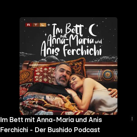
the
h page
 main
nt
the
ibility
ment
Im Bett mit Anna-Maria und Anis
Ferchichi - Der Bushido Podcast