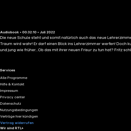
Audiobook • 00:32:10 • Juli 2022
Die neue Schule steht und somit natürlich auch das neue Lehrerzimmer!
Traum wird wahr! Er darf einen Blick ins Lehrerzimmer werfen! Doch ku
und jung wie früher...Ob das mit ihrer neuen Frisur zu tun hat? Fritz 
Tag... Hinzu kommt noch, dass Barbara ihn auf dem Kicker hat... Ob er s
RTL+ useful links.
Services
Alle Programme
Hilfe & Kontakt
Impressum
Privacy center
Datenschutz
Nutzungsbedingungen
Verträge hier kündigen
Vertrag widerrufen
Wir sind RTL+