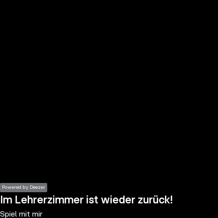
the
h page
 main
nt
the
ibility
ment
Powered by Deezer
Im Lehrerzimmer ist wieder zurück!
Spiel mit mir