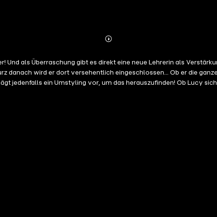
Abonnieren
Mehr
Details
 Und als Überraschung gibt es direkt eine neue Lehrerin als Verstärku
rz danach wird er dort versehentlich eingeschlossen... Ob er die ganz
schlägt jedenfalls ein Umstyling vor, um das herauszufinden! Ob Lucy si
ich vielleicht mir einer kleinen Lüge an ihr rächen kann?