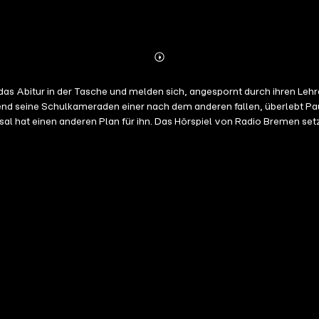
Abonnieren
Mehr
Details
s Abitur in der Tasche und melden sich, angespornt durch ihren Lehre
end seine Schulkameraden einer nach dem anderen fallen, überlebt Pa
ksal hat einen anderen Plan für ihn. Das Hörspiel von Radio Bremen