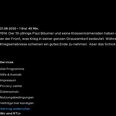
21.08.2020 • 1 Std. 45 Min.
1914: Der 19-jährige Paul Bäumer und seine Klassenkameraden haben da
an der Front, was Krieg in seiner ganzen Grausamkeit bedeutet. Währ
Kriegserlebnisse scheinen ein gutes Ende zu nehmen. Aber das Schic
stimmgewaltig um.
RTL+ useful links.
Services
Alle Programme
Hilfe & Kontakt
Impressum
Privacy center
Datenschutz
Nutzungsbedingungen
Verträge hier kündigen
Vertrag widerrufen
Wir sind RTL+