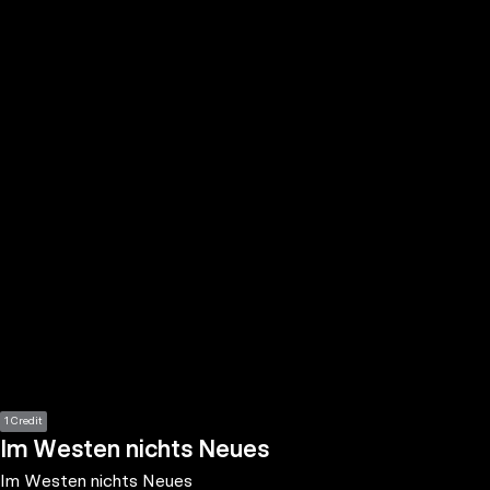
the
h page
 main
nt
the
ibility
ment
1 Credit
Im Westen nichts Neues
Im Westen nichts Neues