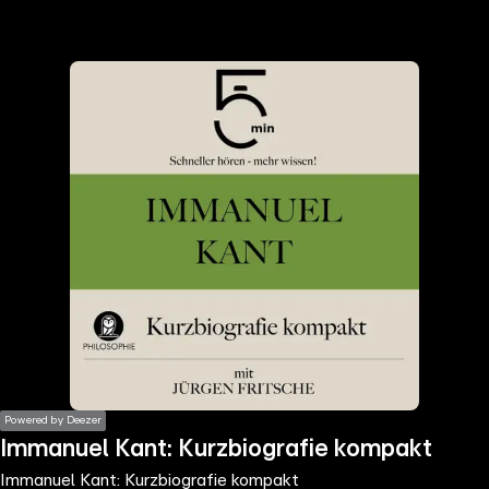
the
h page
 main
nt
the
ibility
ment
Powered by Deezer
Immanuel Kant: Kurzbiografie kompakt
Immanuel Kant: Kurzbiografie kompakt