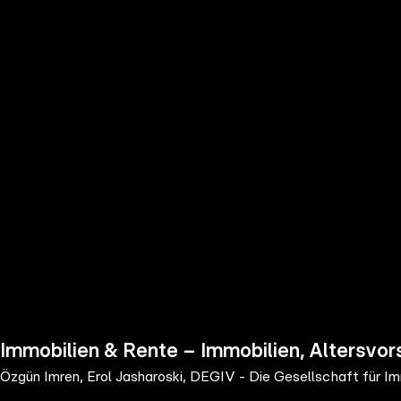
the
h page
 main
nt
the
ibility
ment
Immobilien & Rente – Immobilien, Altersvors
Özgün Imren, Erol Jasharoski, DEGIV - Die Gesellschaft für I