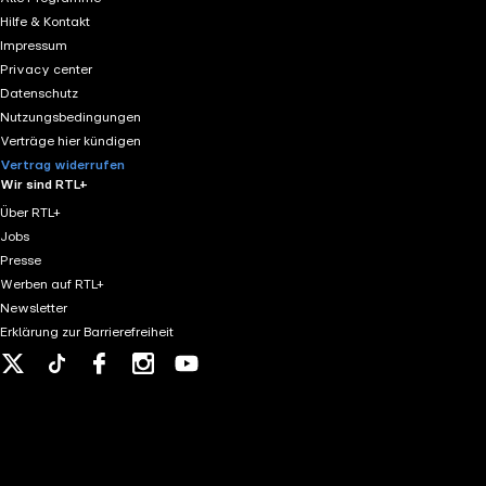
Kreditaufnahme für Senioren 11:58 Warum ist Immobilien
Rentenversicherung 01:03:49 Fazit und Ausblick auf die
Hilfe & Kontakt
Vorurteile und Erfahrungen in der Immobilienverrentung
verschiedenen Modelle, Themen zur Altersversorgung und
Impressum
Wichtige Empfehlungen für Senioren Mit dem Konzept der
https://www.facebook.com/degivimmobilien Instagram:
Privacy center
Ihre Immobilie jetzt in Barvermögen und bleiben Sie tro
https://www.linkedin.com/company/12661321 Disclaimer: 
Datenschutz
Verrentung von Immobilien, die verschiedenen Modelle, 
Information und entfalten keine rechtlich bindende Wirku
https://www.facebook.com/degivimmobilien Instagram:
Nutzungsbedingungen
bzw. seines Inhaltes trifft und für deren Folgen, überneh
https://www.linkedin.com/company/12661321 Disclaimer: 
Verträge hier kündigen
versicherungsfachliche, finanzielle, steuerliche noch ei
Information und entfalten keine rechtlich bindende Wirku
Vertrag widerrufen
unter Berücksichtigung der konkreten Umstände des Einz
Wir sind RTL+
bzw. seines Inhaltes trifft und für deren Folgen, überneh
Ankündigung jederzeit zu verändern oder zu aktualisiere
versicherungsfachliche, finanzielle, steuerliche noch ei
Über RTL+
unter Berücksichtigung der konkreten Umstände des Einz
Jobs
Ankündigung jederzeit zu verändern oder zu aktualisiere
Presse
Werben auf RTL+
Newsletter
Erklärung zur Barrierefreiheit
X
Tiktok
Facebook
Instagram
Youtube