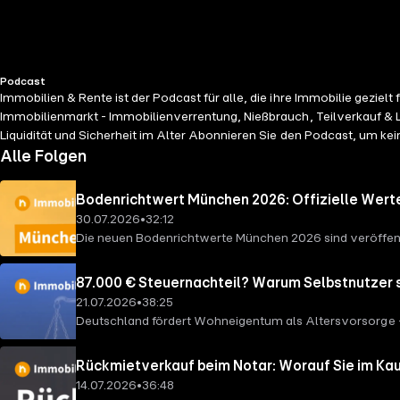
Podcast
Immobilien & Rente ist der Podcast für alle, die ihre Immobilie geziel
Immobilienmarkt - Immobilienverrentung, Nießbrauch, Teilverkauf & Le
Liquidität und Sicherheit im Alter Abonnieren Sie den Podcast, um kein
Alle Folgen
Bodenrichtwert München 2026: Offizielle Werte
30.07.2026
•
32:12
Die neuen Bodenrichtwerte München 2026 sind veröffent
podcast/bodenrichtwert-muenchen-2026 Erstmals zeigen
den Wert Ihrer Immobilie? In dieser Folge analysieren 
87.000 € Steuernachteil? Warum Selbstnutzer s
Außerdem erklären wir, wie Bodenrichtwerte entstehen,
21.07.2026
•
38:25
einer Immobilie sind oder sich für den Münchner Immobili
Deutschland fördert Wohneigentum als Altersvorsorge – 
abonnieren Sie den Kanal und teilen Sie das Video. ? Ko
steuerlich deutlich schlechter gestellt sein als Vermiet
https://www.degiv.de/wissen/ Kapitel 00:00 Einleitun
https://www.degiv.de/immobilien-und-rente-podcast/steu
Rückmietverkauf beim Notar: Worauf Sie im Kau
ermittelt? 02:29 Aktuelle Zahlen: Bodenrichtwerte in M
Ergebnissen kommt, weshalb Deutschland im europäische
14.07.2026
•
36:48
verschiedenen Stadtteilen 12:09 Lage, Lage, Lage: Top
bedeutet. ? Schreiben Sie uns in die Kommentare: Sollte