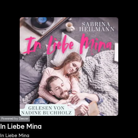
the
h page
 main
nt
the
ibility
ment
Powered by Deezer
In Liebe Mina
In Liebe Mina