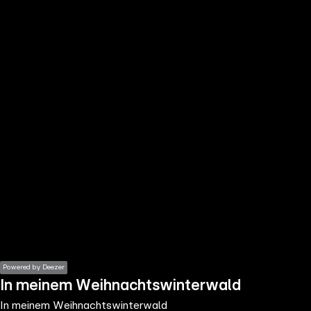
the
h page
 main
nt
the
ibility
ment
Powered by Deezer
In meinem Weihnachtswinterwald
In meinem Weihnachtswinterwald