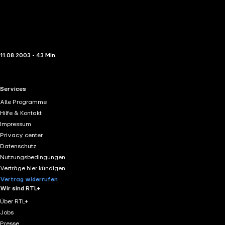
11.08.2003 • 43 Min.
RTL+ useful links.
Services
Alle Programme
Hilfe & Kontakt
Impressum
Privacy center
Datenschutz
Nutzungsbedingungen
Verträge hier kündigen
Vertrag widerrufen
Wir sind RTL+
Über RTL+
Jobs
Presse