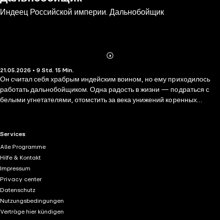
Индеец Российской империи. Дальнобойщик
Abonnieren
Mehr
21.05.2026 • 9 Std. 15 Min.
Details
Он считал себя храбрым индейским воином, но ему приходилось
работать дальнобойщиком. Одна радость в жизни — подраться с
белыми угнетателями, отомстить за века унижений коренных
жителей Аляски. После очередного загула он привычно заснул в
«обезьяннике» в офисе шерифа, глядя на звездно-полосатый
флаг… А проснулся в околотке. И вроде бы Аляска на месте, и город
RTL+ useful links.
Services
за окном тот же самый. Вот только флаг тут с двуглавым орлом, на
Alle Programme
стене — портрет мужчины в короне, а копа следует называть
Hilfe & Kontakt
«ispravnik». Конечно же, это злые духи его наказали, наслали морок!
Impressum
Или нет? Так или иначе, теперь ему предстоит отыскать дорогу в тот
Privacy center
мир, где все знакомо и просто.
Datenschutz
Nutzungsbedingungen
Verträge hier kündigen