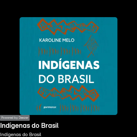
the
h page
 main
nt
the
ibility
ment
Powered by Deezer
Indígenas do Brasil
Indígenas do Brasil