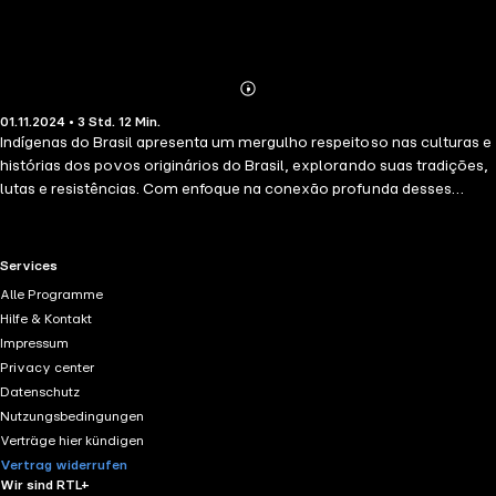
Abonnieren
Mehr
01.11.2024 • 3 Std. 12 Min.
Details
Indígenas do Brasil apresenta um mergulho respeitoso nas culturas e
histórias dos povos originários do Brasil, explorando suas tradições,
lutas e resistências. Com enfoque na conexão profunda desses
povos com a terra e seus esforços contínuos para preservar suas
terras e culturas frente às adversidades e políticas governamentais,
o livro oferece uma visão abrangente sobre a diversidade e riqueza
RTL+ useful links.
Services
cultural indígena
Alle Programme
Hilfe & Kontakt
Impressum
Privacy center
Datenschutz
Nutzungsbedingungen
Verträge hier kündigen
Vertrag widerrufen
Wir sind RTL+