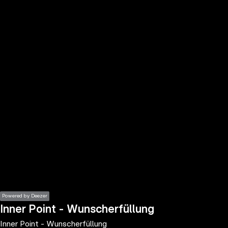
the
h page
 main
nt
the
ibility
ment
Powered by Deezer
Inner Point - Wunscherfüllung
Inner Point - Wunscherfüllung