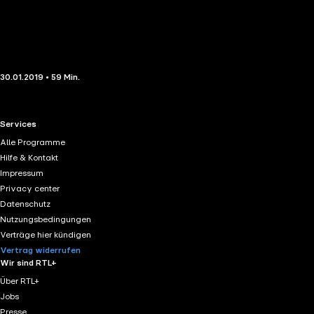
30.01.2019 • 59 Min.
RTL+ useful links.
Services
Alle Programme
Hilfe & Kontakt
Impressum
Privacy center
Datenschutz
Nutzungsbedingungen
Verträge hier kündigen
Vertrag widerrufen
Wir sind RTL+
Über RTL+
Jobs
Presse