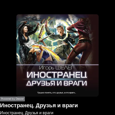
the
h page
 main
nt
the
ibility
ment
Powered by Deezer
Иностранец. Друзья и враги
Иностранец. Друзья и враги