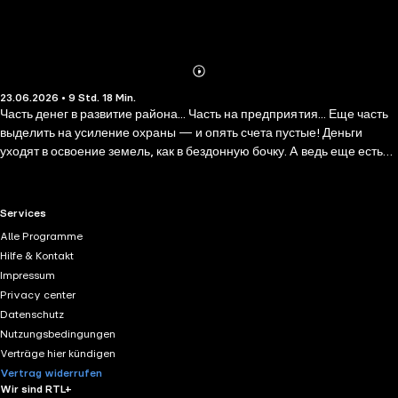
Abonnieren
Mehr
23.06.2026 • 9 Std. 18 Min.
Details
Часть денег в развитие района... Часть на предприятия... Еще часть
выделить на усиление охраны — и опять счета пустые! Деньги
уходят в освоение земель, как в бездонную бочку. А ведь еще есть
любимые родственники, которые уже начинают делить шкуру
неубитого медведя. Не успел главой рода стать, как тут же
стервятники налетели! Еще и отношения между собой выясняют, и
RTL+ useful links.
Services
дерутся, и делают все только хуже. С их приездом все запуталось
Alle Programme
окончательно. Уже и не понять, кто друзья, а кто враги…
Hilfe & Kontakt
Impressum
Privacy center
Datenschutz
Nutzungsbedingungen
Verträge hier kündigen
Vertrag widerrufen
Wir sind RTL+