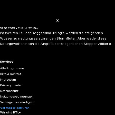
Abonnieren
Mehr
18.01.2019 • 11 Std. 22 Min.
Details
Im zweiten Teil der Doggerland-Trilogie werden die steigenden
Wasser zu siedlungszerstörenden Sturmfluten.Aber weder diese
Naturgewalten noch die Angriffe der kriegerischen Steppenvölker auf
die Bewohner Doggerlands halten Frij und ihre Gefährten davon ab,
die gefährliche Suche nach dem geheimnisumwitterten Anführer der
todbringenden Reiterscharen fortzusetzen. "Insel im Chaos" ist der
RTL+ useful links.
Services
zweite Band der Doggerland-Trilogie. Ihren Anfang im ersten Band
Alle Programme
"Steigende Wasser" nehmend, findet die spannende Handlung ihren
Hilfe & Kontakt
Abschluss im dritten Band "Helgos Land".
Impressum
Privacy center
Datenschutz
Nutzungsbedingungen
Verträge hier kündigen
Vertrag widerrufen
Wir sind RTL+