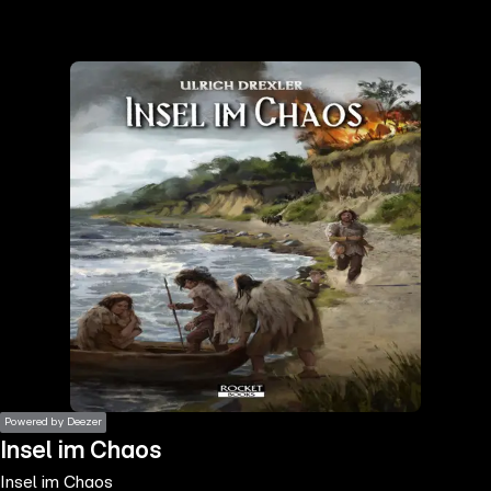
the
h page
 main
nt
the
ibility
ment
Powered by Deezer
Insel im Chaos
Insel im Chaos