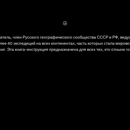
Abonnieren
Mehr
Details
ель, член Русского географического сообщества СССР и РФ, веду
лее 40 экспедиций на всех континентах, часть которых стала мирово
 Эта книга-инструкция предназначена для всех тех, кто отныне гот
х воплощения и достижения и приобретете простые инструменты для