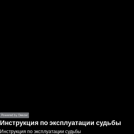
the
h page
 main
nt
the
ibility
ment
Powered by Deezer
Инструкция по эксплуатации судьбы
Инструкция по эксплуатации судьбы