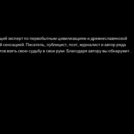
щий эксперт по первобытным цивилизациям и древнеславянской
й сенсацией. Писатель, публицист, поэт, журналист и автор ряда
ов взять свою судьбу в свои руки. Благодаря автору вы обнаружите
 строительства собственной желаемой судьбы.