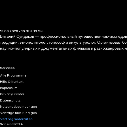
18.06.2026 • 10 Std. 13 Min.
Виталий Сундаков ― профессиональный путешественник-исследоват
традиции, этнополитолог, топософ и инкультуролог. Организовал бо
научно-популярных и документальных фильмов и разножанровых книг.
свои подлинные мотивы, ценности, возможности, цели и способы и
RTL+ useful links.
Services
Alle Programme
Hilfe & Kontakt
Impressum
Privacy center
Datenschutz
Nutzungsbedingungen
Verträge hier kündigen
Vertrag widerrufen
Wir sind RTL+