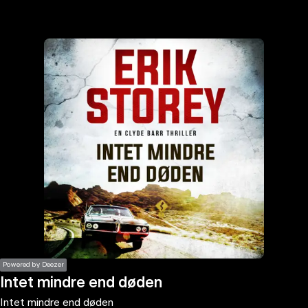
the
h page
 main
nt
the
ibility
ment
Powered by Deezer
Intet mindre end døden
Intet mindre end døden