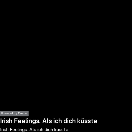
the
h page
 main
nt
the
ibility
ment
Powered by Deezer
Irish Feelings. Als ich dich küsste
Irish Feelings. Als ich dich küsste