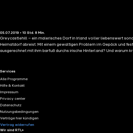
05.07.2019 • 10 Std. 8 Min.
Greycastlehill – ein malerisches Dorf in Irland voller liebenswert son
Heimatdorf abreist. Mit einem gewaltigen Problem im Gepäck und fest
ausgerechnet mit ihm barfuß durchs irische Hinterland? Und warum kr
rauchblauen Augen unter keinen Umständen in ihr Herz lassen darf! Für Liam gibt es kaum etwas, das er noch weniger ausstehen kann als dieses Kaff in der irischen Einöde. Aeryn allerdings fällt in diese
Kategorie, schließlich handelte er sich bei ihrem letzten Aufeinandert
Aeryns Lippen immer noch so verführerisch sind wie früher, geht sie ih
RTL+ useful links.
Services
immer verändert hat. Oder ist es Schicksal, dass sie beide zu genau 
Alle Programme
willkommen zurück in Greycastlehill – dem Ort im zauberhaften Irland
Hilfe & Kontakt
Impressum
Privacy center
Datenschutz
Nutzungsbedingungen
Verträge hier kündigen
Vertrag widerrufen
Wir sind RTL+