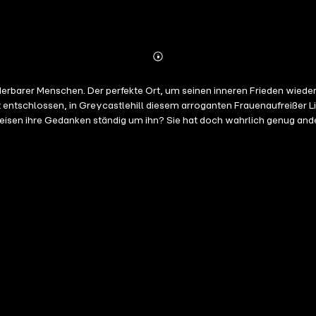
Abonnieren
Mehr
Details
derbarer Menschen. Der perfekte Ort, um seinen inneren Frieden wiederz
 entschlossen, in Greycastlehill diesem arroganten Frauenaufreißer 
eisen ihre Gedanken ständig um ihn? Sie hat doch wahrlich genug and
reffen statt eines Kusses eine knallharte Ohrfeige von ihr ein. Kein Wu
m mit ihrer grauenvollen Begeisterungsfähigkeit gehörig auf den Geist. 
diesem Zeitpunkt wieder aufeinandergetroffen sind? Vielleicht sind Ae
, an dem die Liebe siegt! Tauche ein in eine Welt voller Freundschaf
der Irish Feelings. Romantisch und dramatisch, witzig und sexy, mit sinnlich g