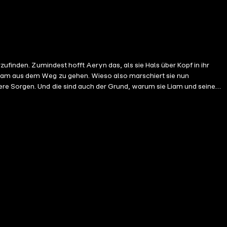
ufinden. Zumindest hofft Aeryn das, als sie Hals über Kopf in ihr
Liam aus dem Weg zu gehen. Wieso also marschiert sie nun
ere Sorgen. Und die sind auch der Grund, warum sie Liam und seine
nder, dass auch jetzt zwischen ihnen die Fetzen fliegen. Und obwohl
Denn seine eigene hat er verloren. In einer Nacht, die sein Leben für
ryns Augen ja aus gutem Grund grün wie die Hoffnung … Herzlich
t, Liebe und einem Hauch von Drama und lass dich mitreißen von Band 2
efühlvollen Liebesszenen Alle Bände sind in sich geschlossen und können in beliebiger Reihenfolge gelesen werden.