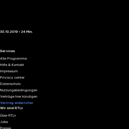
30.10.2019 • 24 Min.
RTL+ useful links.
Services
Alle Programme
Hilfe & Kontakt
Impressum
Privacy center
Datenschutz
Nutzungsbedingungen
Verträge hier kündigen
Vertrag widerrufen
Wir sind RTL+
Über RTL+
Jobs
Presse