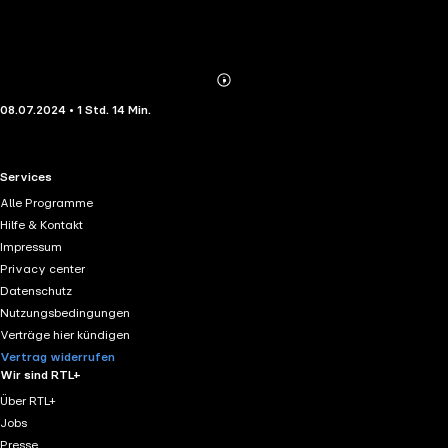
Abonnieren
Mehr
08.07.2024 • 1 Std. 14 Min.
Details
RTL+ useful links.
Services
Alle Programme
Hilfe & Kontakt
Impressum
Privacy center
Datenschutz
Nutzungsbedingungen
Verträge hier kündigen
Vertrag widerrufen
Wir sind RTL+
Über RTL+
Jobs
Presse