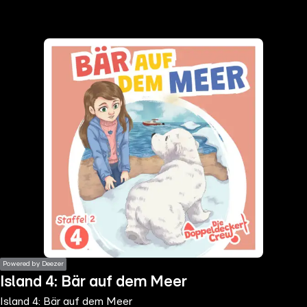
the
h page
 main
nt
the
ibility
ment
Powered by Deezer
Island 4: Bär auf dem Meer
Island 4: Bär auf dem Meer