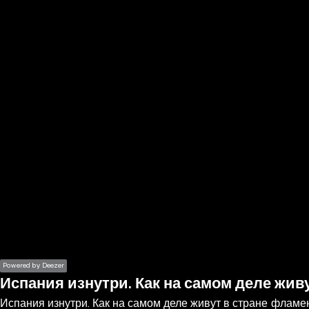
the
h page
 main
nt
the
ibility
ment
Powered by Deezer
Испания изнутри. Как на самом деле жив
Испания изнутри. Как на самом деле живут в стране фламе