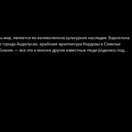
есь мир, является ее великолепное культурное наследие. Барселона
 города Андалусии, арабская архитектура Кордовы и Севильи
Бланик — все эти и многие другие известные люди родились под
глянуть на страну фламенко и сиесты, узнать, как на самом деле