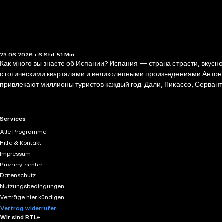
23.06.2026 • 6 Std. 51 Min.
Как много вы знаете об Испании? Испания — страна страсти, вкусно
с готическими кварталами и великолепными произведениями Антон
привлекают миллионы туристов каждый год. Дали, Пикассо, Сервант
солнцем этой страны. Книга «Испания изнутри» — это увлекательное
живут местные жители, а также понять, почему она так манит людей 
RTL+ useful links.
Services
Alle Programme
Hilfe & Kontakt
Impressum
Privacy center
Datenschutz
Nutzungsbedingungen
Verträge hier kündigen
Vertrag widerrufen
Wir sind RTL+