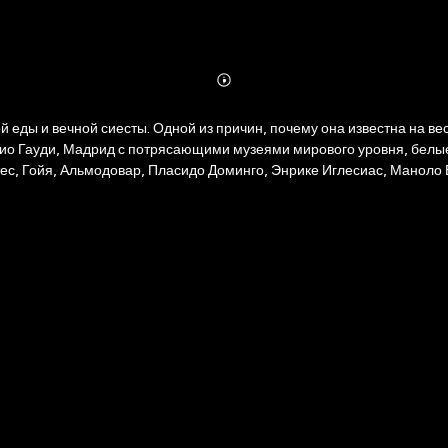
Abonnieren
Mehr
Details
й еды и вечной сиесты. Одной из причин, почему она известна на в
ио Гауди, Мадрид с потрясающими музеями мирового уровня, белые
ес, Гойя, Альмодовар, Пласидо Доминго, Энрике Иглесиас, Маноло 
 и познавательное путешествие, которое позволит вам по-новому вз
со всего мира.