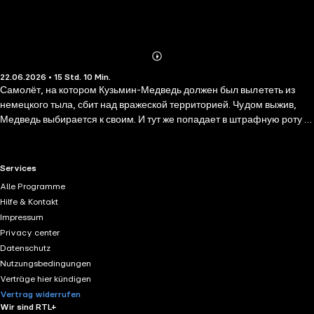
Abonnieren
Mehr
22.06.2026 • 15 Std. 10 Min.
Details
Самолёт, на котором Кузьмин-Медведь должен был вылететь из
немецкого тыла, сбит над вражеской территорией. Чудом выжив,
Медведь выбирается к своим. И тут же попадает в штрафную роту и
в пылающий Сталинград. Но способность чувствовать врага и
предугадывать его действия позволяет ему пройти тяжелейшие бои
за город и собрать вокруг себя людей. И, как всегда, надо сделать
RTL+ useful links.
Services
невозможное, и еще немного больше. Удастся ли ему это?
Alle Programme
Hilfe & Kontakt
Impressum
Privacy center
Datenschutz
Nutzungsbedingungen
Verträge hier kündigen
Vertrag widerrufen
Wir sind RTL+