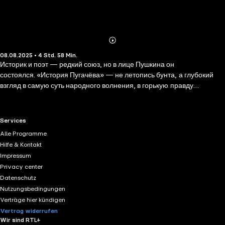
Abonnieren
Mehr
08.08.2025 • 4 Std. 58 Min.
Details
Историк и поэт — редкий союз, но в лице Пушкина он
состоялся. «История Пугачёва» — не летопись бунта, а глубокий
взгляд в самую суть народного волнения, в горькую правду
времени, в лица, в поступки, в судьбы. Здесь нет громких речей и
прикрас: язык точен, прозрачен, неутомимо жив. Автор не судит —
он показывает. И делает это с тем достоинством и ясностью,
RTL+ useful links.
Services
которые отличают подлинную классику. Перед вами не просто
Alle Programme
книга, а честная и трезвая беседа с прошлым.
Hilfe & Kontakt
Impressum
Privacy center
Datenschutz
Nutzungsbedingungen
Verträge hier kündigen
Vertrag widerrufen
Wir sind RTL+