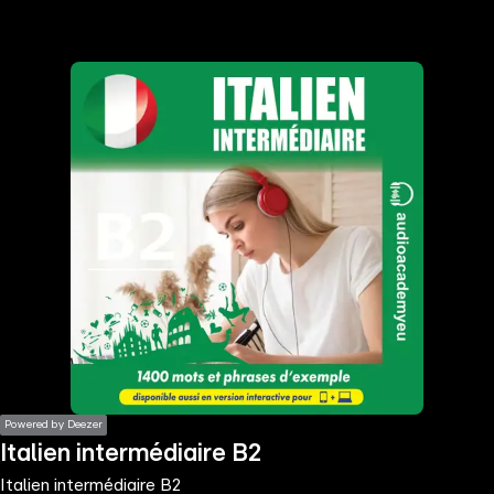
the
h page
 main
nt
the
ibility
ment
Powered by Deezer
Italien intermédiaire B2
Italien intermédiaire B2