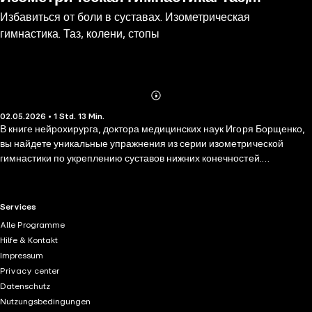
Избавиться от боли в суставах. Изометрическая
колени, стопы
гимнастика. Таз, колени, стопы
Abonnieren
Mehr
02.05.2026 • 1 Std. 13 Min.
Details
В книге нейрохирурга, доктора медицинских наук Игоря Борщенко,
вы найдете уникальные упражнения из серии изометрической
гимнастики по укреплению суставов нижних конечностей.
Особенность этой методики в том, что мышцы напрягаются в
специальных эргономических позициях, практически без движения
или с использованием специальных движений малой амплитуды,
RTL+ useful links.
Services
что исключает перегрузку суставов. Изометрическая гимнастика
Alle Programme
уникальна по своей простоте и доступности. Она подходит всем, кто
Hilfe & Kontakt
испытывает боли в спине и ногах, ведет малоподвижный образ
Impressum
жизни, много часов проводит за компьютером.
Privacy center
Datenschutz
Nutzungsbedingungen