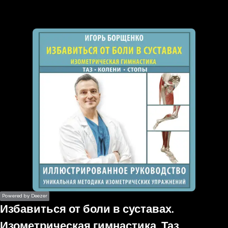
the
h page
 main
nt
the
ibility
ment
Powered by Deezer
Избавиться от боли в суставах.
Изометрическая гимнастика. Таз,