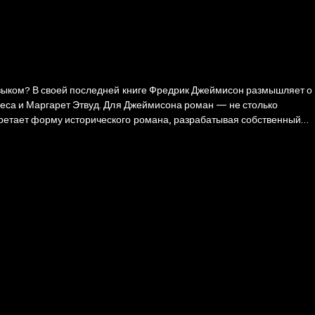
языком? В своей последней книге Фредрик Джеймисон размышляет о
кеса и Маргарет Этвуд. Для Джеймисона роман — не столько
ретает форму исторического романа, разрабатывая собственный
 «настоящего», которого больше не существует, но в котором всем