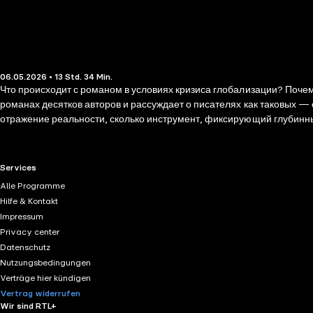
06.05.2026 • 13 Std. 34 Min.
Что происходит с романом в условиях кризиса глобализации? Поче
романах десятков авторов и рассуждает о писателях как таковых 
отражение реальности, сколько инструмент, фиксирующий глубинн
метод «материалистического формализма», который помогает нам пр
нам приходится жить.
RTL+ useful links.
Services
Alle Programme
Hilfe & Kontakt
Impressum
Privacy center
Datenschutz
Nutzungsbedingungen
Verträge hier kündigen
Vertrag widerrufen
Wir sind RTL+