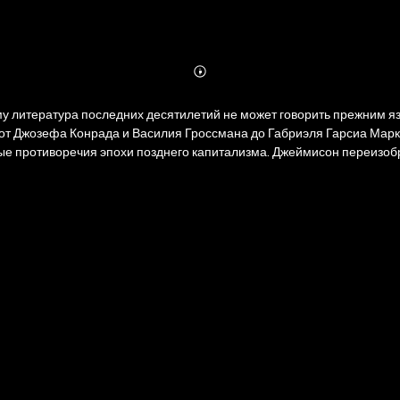
Abonnieren
Mehr
Details
му литература последних десятилетий не может говорить прежним 
— от Джозефа Конрада и Василия Гроссмана до Габриэля Гарсиа Мар
ые противоречия эпохи позднего капитализма. Джеймисон переизоб
едставить писателей самых разных стран и эпох как изобретателей