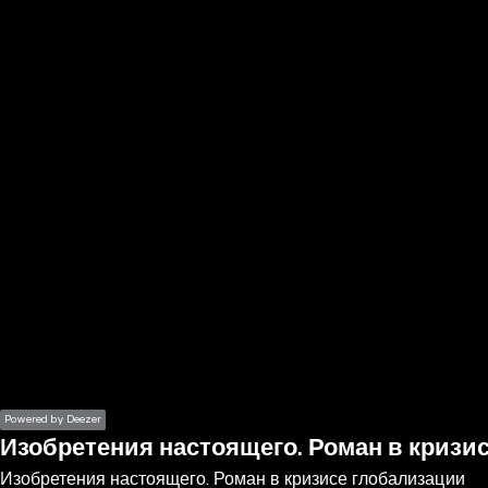
the
h page
 main
nt
the
ibility
ment
Powered by Deezer
Изобретения настоящего. Роман в кризи
Изобретения настоящего. Роман в кризисе глобализации