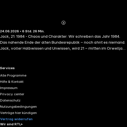
Abonnieren
Mehr
24.06.2026 • 6 Std. 26 Min.
Details
Jack, 21: 1984 - Chaos und Charakter: Wir schreiben das Jahr 1984.
Das nahende Ende der alten Bundesrepublik – noch ahnt es niemand.
Jack, voller Halbwissen und Unwissen, wird 21 – mitten im Orwelljahr.
Er ist pfauenhaft-eitel, linkisch und bisweilen unfreiwillig komisch.
Sein Aussehen bringt ihm verlässlich immer wieder Sympathien zum
Nulltarif. Jack ist Gauner, Hafenarbeiter, Fotomodell, Vertreter,
RTL+ useful links.
Services
Fabrikarbeiter – und vieles mehr. Er geht durch die Ära seiner Jugend,
Alle Programme
die 1980er, mehr Don Quijote als Don Juan. Er ist der Archetyp des
Hilfe & Kontakt
schelmenhaften, durchtriebenen Draufgängers, eine Loki-Figur, der
Impressum
man alles erlauben und durchgehen lassen muss. Zwischen
Privacy center
Subtropen und Skandinavien spielend, ist dieses Buch vordergründig
Datenschutz
ein Coming-of-Age-Roman; es ist auch eine Satire, eine
Nutzungsbedingungen
Gesellschaftskritik, eine Reise durch unterschiedlichste Landschaften
Verträge hier kündigen
und durch die Gedanken- und Empfindungswelt eines jungen Mannes,
Vertrag widerrufen
weitab von der Norm.
Wir sind RTL+