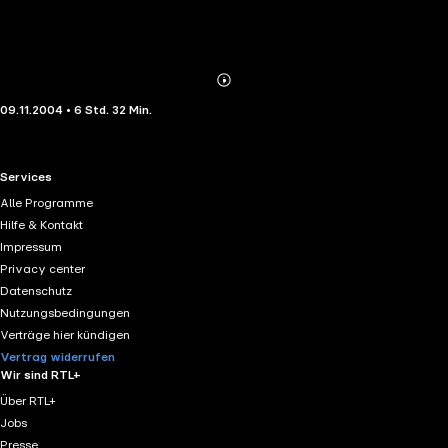
Abonnieren
Mehr
09.11.2004 • 6 Std. 32 Min.
Details
RTL+ useful links.
Services
Alle Programme
Hilfe & Kontakt
Impressum
Privacy center
Datenschutz
Nutzungsbedingungen
Verträge hier kündigen
Vertrag widerrufen
Wir sind RTL+
Über RTL+
Jobs
Presse