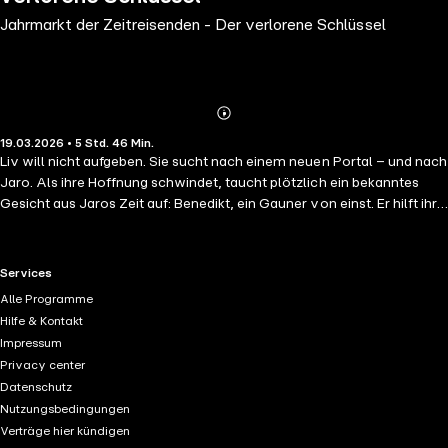
Jahrmarkt der Zeitreisenden - Der verlorene Schlüssel
Abonnieren
Mehr
19.03.2026 • 5 Std. 46 Min.
Details
Liv will nicht aufgeben. Sie sucht nach einem neuen Portal – und nach
Jaro. Als ihre Hoffnung schwindet, taucht plötzlich ein bekanntes
Gesicht aus Jaros Zeit auf: Benedikt, ein Gauner von einst. Er hilft ihr,
das Portal zu öffnen. Liv reist in Jaros Zeit, doch der Preis ist hoch:
Ihre Erinnerung ist lückenhaft. Noch schlimmer: Sie hat vergessen,
wer Jaro ist. Eine gefährliche Reise durch die Zeit – und ein Kampf um
RTL+ useful links.
Services
Liebe und Vertrauen beginnt!
Alle Programme
Hilfe & Kontakt
Impressum
Privacy center
Datenschutz
Nutzungsbedingungen
Verträge hier kündigen