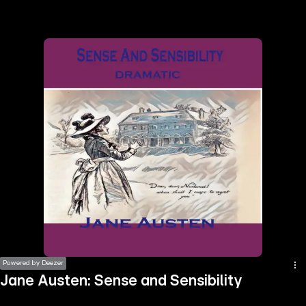
the
h page
 main
nt
the
ibility
ment
Powered by Deezer
Jane Austen: Sense and Sensibility