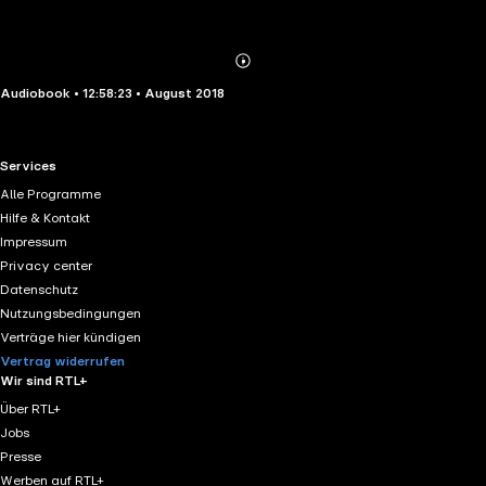
Abonnieren
Mehr
Audiobook • 12:58:23 • August 2018
Details
RTL+ useful links.
Services
Alle Programme
Hilfe & Kontakt
Impressum
Privacy center
Datenschutz
Nutzungsbedingungen
Verträge hier kündigen
Vertrag widerrufen
Wir sind RTL+
Über RTL+
Jobs
Presse
Werben auf RTL+