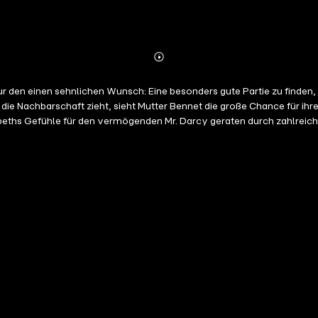
Abonnieren
Mehr
Details
r nur den einen sehnlichen Wunsch: Eine besonders gute Partie zu find
n die Nachbarschaft zieht, sieht Mutter Bennet die große Chance für 
zabeths Gefühle für den vermögenden Mr. Darcy geraten durch zahlreich