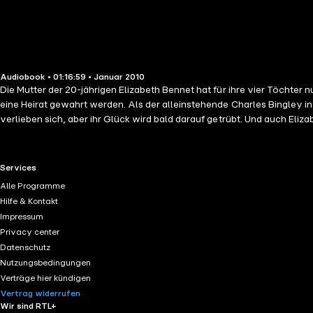
Audiobook • 01:16:59 • Januar 2010
Die Mutter der 20-jährigen Elizabeth Bennet hat für ihre vier Töchte
eine Heirat gewahrt werden. Als der alleinstehende Charles Bingley i
verlieben sich, aber ihr Glück wird bald darauf getrübt. Und auch Eli
RTL+ useful links.
Services
Alle Programme
Hilfe & Kontakt
Impressum
Privacy center
Datenschutz
Nutzungsbedingungen
Verträge hier kündigen
Vertrag widerrufen
Wir sind RTL+