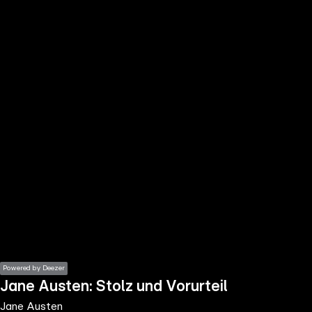
the
h page
 main
nt
the
ibility
ment
Powered by Deezer
Jane Austen: Stolz und Vorurteil
Jane Austen