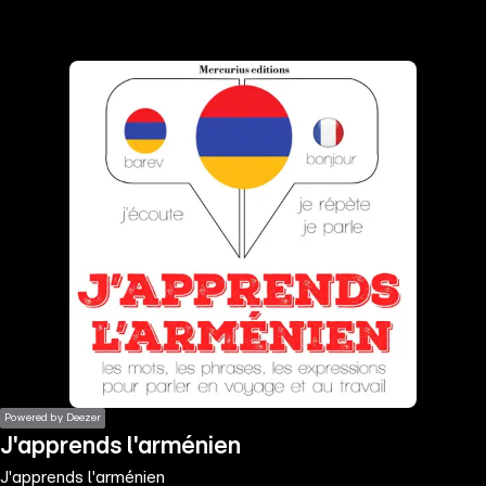
the
h page
 main
nt
the
ibility
ment
Powered by Deezer
J'apprends l'arménien
J'apprends l'arménien