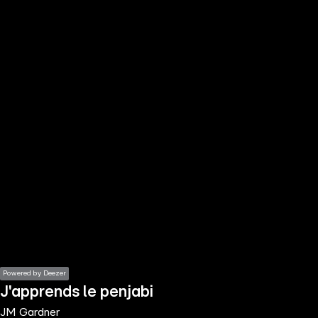
the
h page
 main
nt
the
ibility
ment
Powered by Deezer
J'apprends le penjabi
JM Gardner