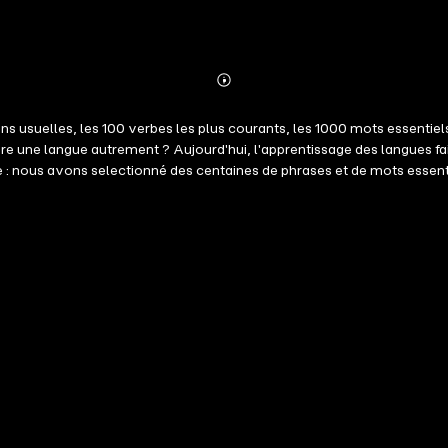
Abonnieren
Mehr
Details
ons usuelles, les 100 verbes les plus courants, les 1000 mots essentiel
une langue autrement ? Aujourd'hui, l'apprentissage des langues fait s
: nous avons selectionné des centaines de phrases et de mots essenti
ots, des phrases essentielles, et une liste de vocabulaire. Cela fait 
ar fréquence d'utilisation, et nous vous proposons de vous apprendre 
r être capable de tenir des conversations simples, pouvoir comprendre l
nner envie de continuer et de commencer à explorer la nouvelle cult