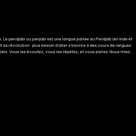
s. Le pendjabi ou penjabi est une langue parlée au Pendjab (en Inde et
a révolution : plus besoin d'aller s'inscrire à des cours de langues.
els. Vous les écoutez, vous les répétez, et vous parlez. Nous misons
des décennies que la répétition espacée est prouvée comme étant une
en priorité les 20% des mots qui sont utilisés 80% du temps.
es échanges simples, s'en sortir dans les situation de la vie
ure qui s'ouvre à vous.