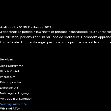
Audiobook • 03:55:21 • Januar 2019
J'apprends le penjabi : 140 mots et phrases essentielles, 140 expressi
au Pakistan) par environ 100 millions de locuteurs. Comment apprendre 
La méthode d'apprentissage que nous vous proposons est la suivante 
sur la prononciation, la répétition orale, l'écoute, conjugués à des m
méthode d'apprentissage efficace. Nous avons choisi le vocabulaire p
L'objectif final est d'obtenir un niveau suffisant dans une langue pou
RTL+ useful links.
Services
quotidienne, une étape qui sera suffisamment motivante pour vous do
Alle Programme
Hilfe & Kontakt
Impressum
Privacy center
Datenschutz
Nutzungsbedingungen
Verträge hier kündigen
Vertrag widerrufen
Wir sind RTL+