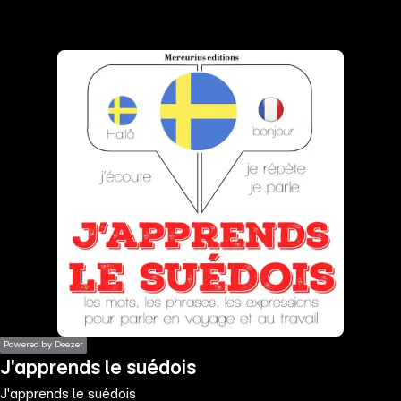
the
h page
 main
nt
the
ibility
ment
Powered by Deezer
J'apprends le suédois
J'apprends le suédois