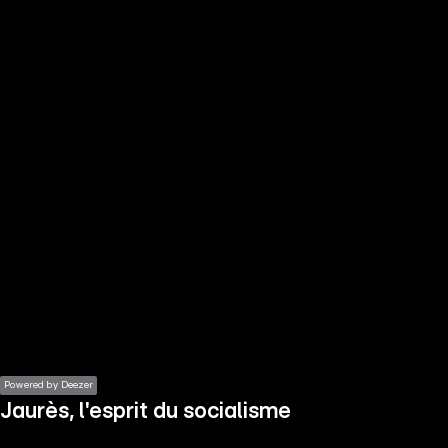
the
h page
 main
nt
the
ibility
ment
Powered by Deezer
Jaurès, l'esprit du socialisme