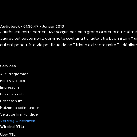
Audiobook • 01:30:47 • Januar 2013
Jaurès est certainement l&apos;un des plus grand orateurs du 20ème si
Jaurès est également, comme le soulignait à juste titre Léon Blum " u
qui ont ponctué la vie politique de ce " tribun extraordinaire " : Idéal
RTL+ useful links.
Services
Alle Programme
Hilfe & Kontakt
Impressum
Privacy center
Datenschutz
Nutzungsbedingungen
Verträge hier kündigen
Vertrag widerrufen
Wir sind RTL+
Über RTL+