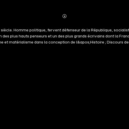
Abonnieren
Mehr
Details
ècle. Homme politique, fervent défenseur de la République, socialiste
n des plus hauts penseurs et un des plus grands écrivains dont la Fran
isme et matérialisme dans la conception de l&apos;Histoire ; Discours de