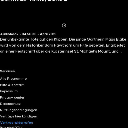
Abonnieren
Mehr
Audiobook • 04:56:30 • April 2019
Details
Der unbekannte Tote auf den Klippen. Die junge Gärtnerin Mags Blake
wird von dem Historiker Sam Hawthorn um Hilfe gebeten. Er arbeitet
an einer Festschrift über die Klosterinsel St. Michael's Mount, und
Mags soll ein Kapitel über die Gärten der Insel schreiben. Bei ihren
Recherchen stößt sie in einer Kapelle auf die nackte Leiche eines alten
Mannes - niemand scheint ihn zu kennen. Als ein Freund von Mags
RTL+ useful links.
Services
unter Verdacht gerät, mischt sie sich mit Sam in die Ermittlungen ein.
Alle Programme
Dabei stoßen sie auf ein jahrzehntealtes Geheimnis. Und zwischen
Hilfe & Kontakt
den beiden knistert es gewaltig ... Ein Kriminalfall vor der traumhaften
Impressum
Kulisse Cornwalls.
Privacy center
Datenschutz
Nutzungsbedingungen
Verträge hier kündigen
Vertrag widerrufen
Wir sind RTL+