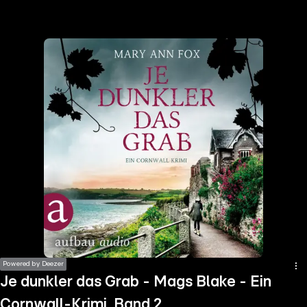
the
h page
 main
nt
the
ibility
ment
Powered by Deezer
Je dunkler das Grab - Mags Blake - Ein
Cornwall-Krimi, Band 2