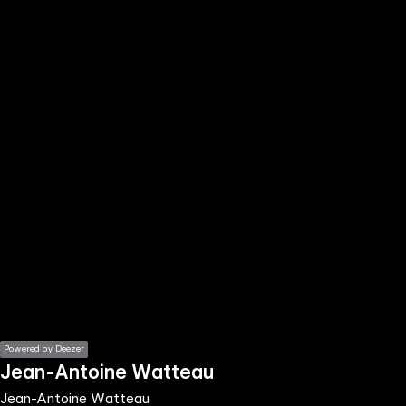
the
h page
 main
nt
the
ibility
ment
Powered by Deezer
Jean-Antoine Watteau
Jean-Antoine Watteau