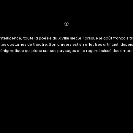
Abonnieren
Mehr
Details
ntelligence, toute la poésie du XVIIIe siècle, lorsque le goût français
t les costumes de théâtre. Son univers est en effet très artificiel, dép
e énigmatique qui plane sur ses paysages et le regard baissé des amour
 dessin vigoureux qui le proclame l'égal des plus grands ; cette poési