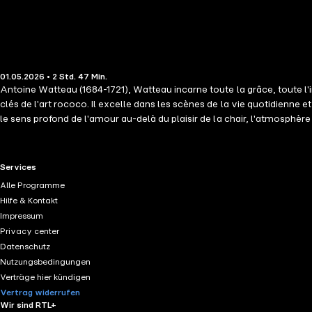
01.05.2026 • 2 Std. 47 Min.
Antoine Watteau (1684-1721), Watteau incarne toute la grâce, toute l'i
clés de l'art rococo. Il excelle dans les scènes de la vie quotidienne e
le sens profond de l'amour au-delà du plaisir de la chair, l'atmosphèr
sentiment de douceur et de mystère, un sens de la musique partout ; ce
RTL+ useful links.
Services
Alle Programme
Hilfe & Kontakt
Impressum
Privacy center
Datenschutz
Nutzungsbedingungen
Verträge hier kündigen
Vertrag widerrufen
Wir sind RTL+