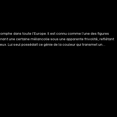
 triomphe dans toute l'Europe. Il est connu comme l'une des figures
eignant une certaine mélancolie sous une apparente frivolité, reflétant
eux. Lui seul possédait ce génie de la couleur qui transmet un
e naturelle issue des rêves.