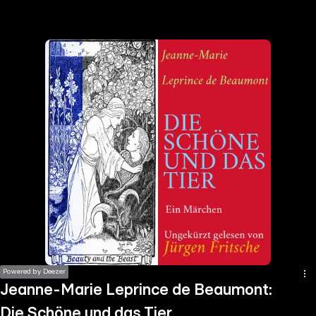
the
h page
 main
nt
the
ibility
ment
Powered by Deezer
Jeanne-Marie Leprince de Beaumont:
Die Schöne und das Tier