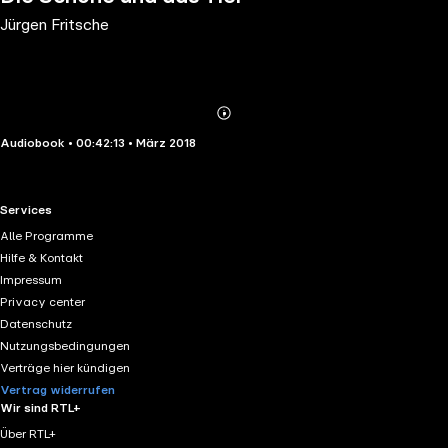
Jürgen Fritsche
Abonnieren
Mehr
Audiobook • 00:42:13 • März 2018
Details
RTL+ useful links.
Services
Alle Programme
Hilfe & Kontakt
Impressum
Privacy center
Datenschutz
Nutzungsbedingungen
Verträge hier kündigen
Vertrag widerrufen
Wir sind RTL+
Über RTL+