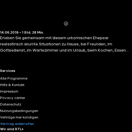
Abonnieren
Mehr
14.06.2019 • 1 Std. 28 Min.
Details
Erleben Sie gemeinsam mit diesem urkomischen Ehepaar
realsatirisch skurrile Situationen zu Hause, bei Freunden, im
Gottesdienst, im Wartezimmer und im Urlaub, beim Kochen, Essen
und Hund ausführen, beim Vorbereiten und Feiern runder
Geburtstage, Jubiläen und christlicher Feiertage ... Die Geschichten
sorgen für die wunderbare Zufriedenheit, miteinander nicht
RTL+ useful links.
Services
altbacken, sondern nur länger junggeblieben zu sein. Ein
Alle Programme
vergnügliches und kurzweiliges Leseerlebnis für alle, die sich jenseits
Hilfe & Kontakt
der 50 oder schon im (Un)Ruhestand befinden.
Impressum
Privacy center
Datenschutz
Nutzungsbedingungen
Verträge hier kündigen
Vertrag widerrufen
Wir sind RTL+