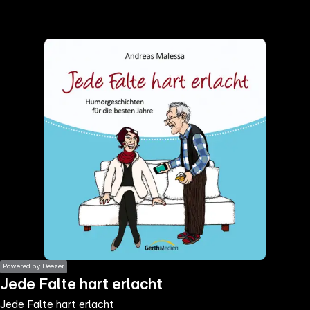
the
h page
 main
nt
the
ibility
ment
Powered by Deezer
Jede Falte hart erlacht
Jede Falte hart erlacht