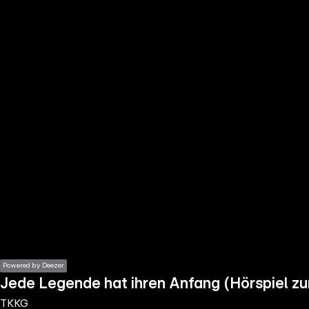
the
h page
 main
nt
the
ibility
ment
Powered by Deezer
Jede Legende hat ihren Anfang (Hörspiel zu
TKKG