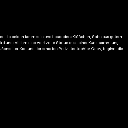
nten die beiden kaum sein und besonders Klößchen, Sohn aus gutem
t wird und mit ihm eine wertvolle Statue aus seiner Kunstsammlung
ußenseiter Karl und der smarten Polizistentochter Gaby, beginnt die
passt das alles zusammen? Das ist ein klarer Fall für TKKG!