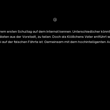
Abonnieren
Mehr
Details
hrem ersten Schultag auf dem Internat kennen. Unterschiedlicher kön
ndiaten aus der Vorstadt, zu teilen. Doch als Klößchens Vater entführ
zei auf der falschen Fährte ist. Gemeinsam mit dem hochintelligenten A
 Kung-Fu-Kämpfer, eine versteckte Botschaft von Klößchens Vater. Wie 