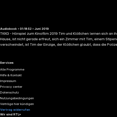
Audiobook • 01:18:52 • Juni 2019
TKKG - Hörspiel zum Kinofilm 2019 Tim und Klößchen lernen sich an i
Hause, ist nicht gerade erfreut, sich ein Zimmer mit Tim, einem Stipe
verschwindet, ist Tim der Einzige, der Klößchen glaubt, dass die Poli
Gruppe auf eigene Faust zu ermitteln: ein Flugzeugabsturz, maskierte
RTL+ useful links.
Services
Alle Programme
Hilfe & Kontakt
Impressum
Privacy center
Datenschutz
Nutzungsbedingungen
Verträge hier kündigen
Vertrag widerrufen
Wir sind RTL+