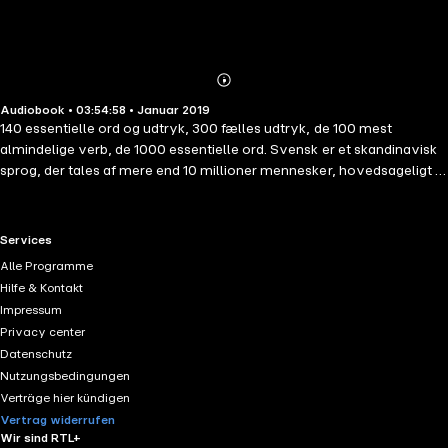
Abonnieren
Mehr
Audiobook • 03:54:58 • Januar 2019
Details
140 essentielle ord og udtryk, 300 fælles udtryk, de 100 mest
almindelige verb, de 1000 essentielle ord. Svensk er et skandinavisk
sprog, der tales af mere end 10 millioner mennesker, hovedsageligt i
sverige og finland. Med denne metode arbejder du udtale, tale, lytte,
kombineret med ord, essentielle sætninger og en ordforrådsliste. I
årtier har adskillelsesrepetition vist sig at være en effektiv
RTL+ useful links.
Services
læringsmetode. Det endelige mål er at nå et tilstrækkeligt niveau på
Alle Programme
et sprog for at kunne have enkle samtaler, at forstå simple
Hilfe & Kontakt
udvekslinger, for at overleve i dagliglivets situationer.
Impressum
Privacy center
Datenschutz
Nutzungsbedingungen
Verträge hier kündigen
Vertrag widerrufen
Wir sind RTL+