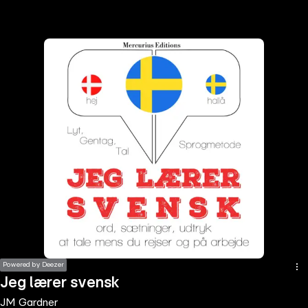
the
h page
 main
nt
the
ibility
ment
Powered by Deezer
Jeg lærer svensk
JM Gardner