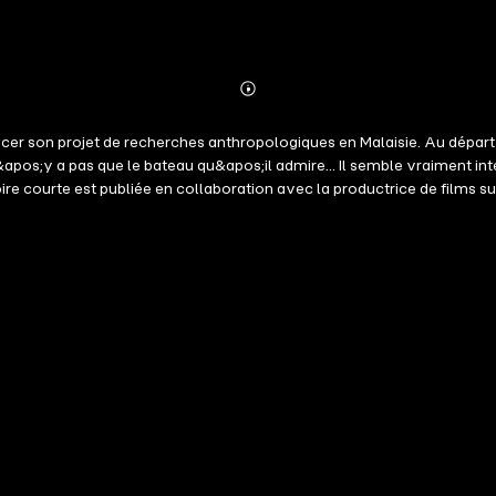
Abonnieren
Mehr
Details
cer son projet de recherches anthropologiques en Malaisie. Au départ
l n&apos;y a pas que le bateau qu&apos;il admire... Il semble vraiment
re courte est publiée en collaboration avec la productrice de films sué
, de plaisir et d&apos;amour en associant de puissants récits et l&apo