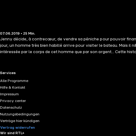
07.06.2019 • 25 Min.
Jenny décide, à contrecœur, de vendre sa péniche pour pouvoir finan
jour, un homme très bien habillé arrive pour visiter le bateau. Mais i
intéressée par le corps de cet homme que par son argent... Cette histoi
diversité humaines à travers des histoires de passion, d&apos;intimité
RTL+ useful links.
Services
Alle Programme
Hilfe & Kontakt
Impressum
Privacy center
Datenschutz
Nutzungsbedingungen
Verträge hier kündigen
Vertrag widerrufen
Wir sind RTL+