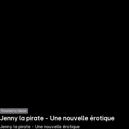
the
h page
 main
nt
the
ibility
ment
Powered by Deezer
Jenny la pirate - Une nouvelle érotique
Jenny la pirate - Une nouvelle érotique